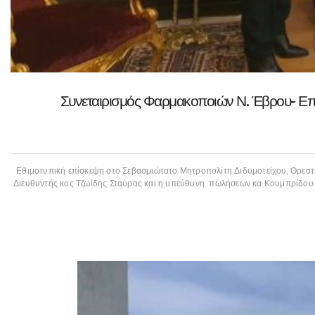
Συνεταιρισμός Φαρμακοποιών Ν. Έβρου- Επί
Εθιμοτυπική επίσκεψη στο Σεβασμιώτατο Μητροπολίτη Διδυμοτείχου, Ορεστ
Διευθυντής κος Τζωίδης Σταύρος και η υπεύθυνη πωλήσεων κα Κουμπρίδου Τ