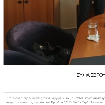
ΣΥ.ΦΑ ΕΒΡΟΥ- 
Στο πλαίσιο της ενίσχυσης των συνεργασιών του, o ΣΥΦΑΕ πραγματοποίησ
κεντρικά γραφεία της εταιρείας τον Πρόεδρο Δ.Σ ΣΥ.ΦΑ.Ε κ Τερζή Αναστάσ