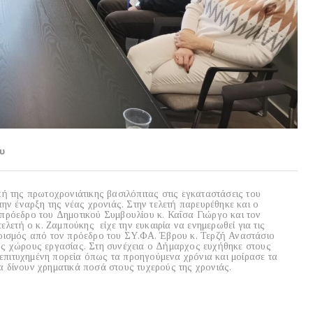
υ
 της πρωτοχρονιάτικης βασιλόπιτας στις εγκαταστάσεις του
ην έναρξη της νέας χρονιάς. Στην τελετή παρευρέθηκε και ο
ρόεδρο του Δημοτικού Συμβουλίου κ. Καΐσα Γιώργο και τον
λετή ο κ. Ζαμπούκης είχε την ευκαιρία να ενημερωθεί για τις
αιρισμός από τον πρόεδρο του ΣΥ.ΦΑ. Έβρου κ. Τερζή Αναστάσιο
ους χώρους εργασίας. Στη συνέχεια ο Δήμαρχος ευχήθηκε στους
 επιτυχημένη πορεία όπως τα προηγούμενα χρόνια και μοίρασε τα
 δίνουν χρηματικά ποσά στους τυχερούς της χρονιάς.