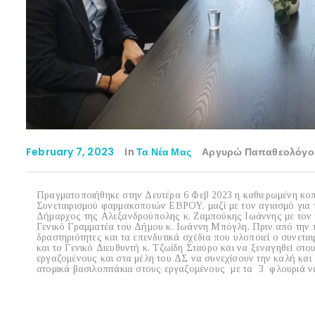
February 7, 2023
In
Τα Νέα Μας
Αργυρώ Παπαθεολόγο
Πραγματοποιήθηκε στην Δευτέρα 6 Φεβ 2023 η καθιερωμένη κοπή
Συνεταιρισμού φαρμακοποιών ΕΒΡΟΥ, μαζί με τον αγιασμό για τ
Δήμαρχος της Αλεξανδρούπολης κ. Ζαμπούκης Ιωάννης με τον π
Γενικό Γραμματέα του Δήμου κ. Ιωάννη Μπόγλη. Πριν από την τε
δραστηριότητες και τα επενδυτικά σχέδια που υλοποιεί ο συνετ
και το Γενικό Διευθυντή κ. Τζωίδη Σταύρο και να ξεναγηθεί στ
εργαζομένους και στα μέλη του ΔΣ να συνεχίσουν την καλή και
ατομικά βασιλοπιτάκια στους εργαζομένους με τα 3 φλουριά να